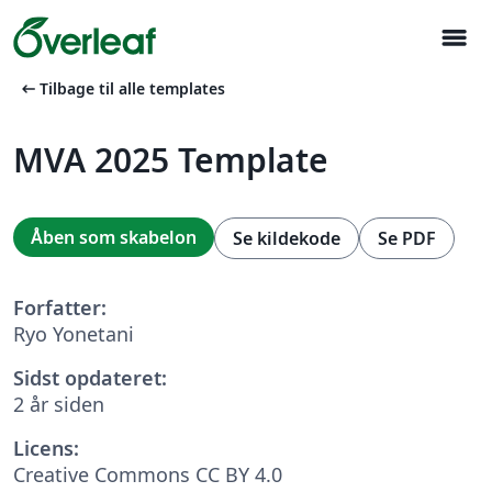
menu
arrow_left_alt
Tilbage til alle templates
MVA 2025 Template
Åben som skabelon
Se kildekode
Se PDF
Forfatter:
Ryo Yonetani
Sidst opdateret:
2 år siden
Licens:
Creative Commons CC BY 4.0