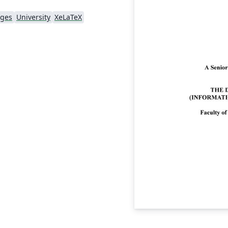
ages
University
XeLaTeX