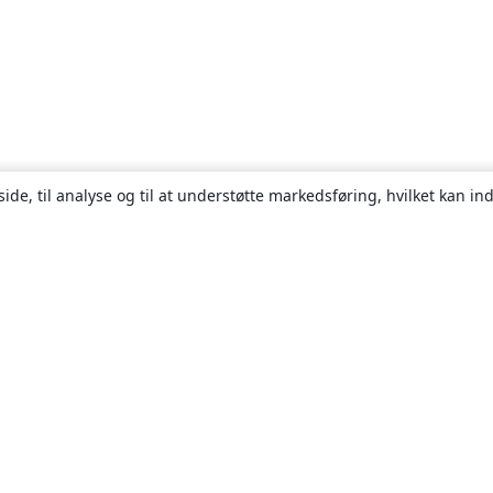
ide, til analyse og til at understøtte markedsføring, hvilket kan i
Om
Om os
Karriere