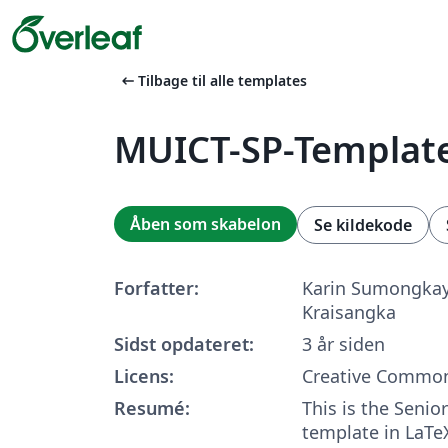
arrow_left_alt
Tilbage til alle templates
MUICT-SP-Templat
Åben som skabelon
Se kildekode
Forfatter:
Karin Sumongkay
Kraisangka
Sidst opdateret:
3 år siden
Licens:
Creative Common
Resumé:
This is the Seni
template in LaTe