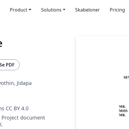
Product
Solutions
Skabeloner
Pricing
e
Se PDF
othin, Jidapa
s CC BY 4.0
or Project document
X.