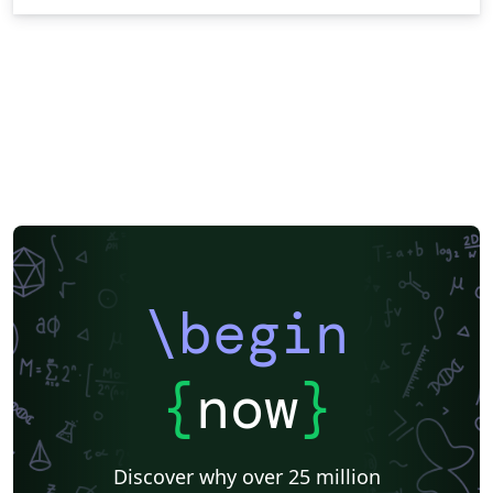
\begin
{
now
}
Discover why over 25 million