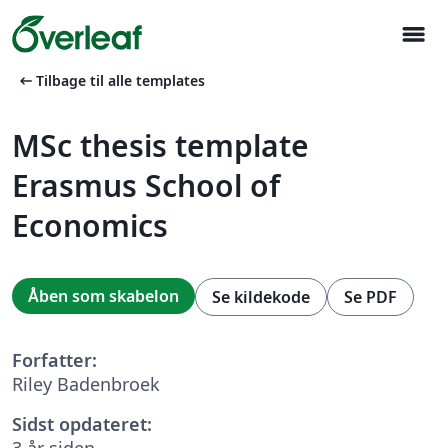
menu
arrow_left_alt
Tilbage til alle templates
MSc thesis template
Erasmus School of
Economics
Åben som skabelon
Se kildekode
Se PDF
Forfatter:
Riley Badenbroek
Sidst opdateret:
3 år siden