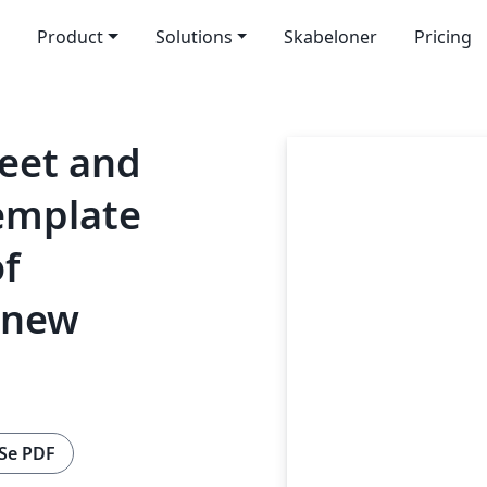
Product
Solutions
Skabeloner
Pricing
heet and
template
of
 new
Se PDF