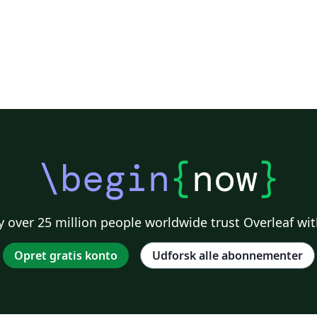
\begin
{
now
}
 over 25 million people worldwide trust Overleaf wit
Opret gratis konto
Udforsk alle abonnementer