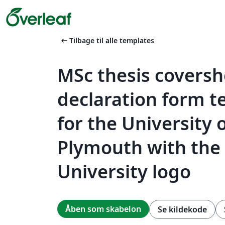
arrow_left_alt
Tilbage til alle templates
MSc thesis covers
declaration form 
for the University 
Plymouth with the
University logo
Åben som skabelon
Se kildekode