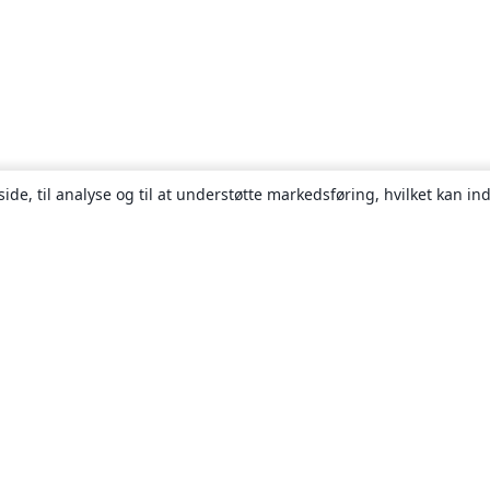
ide, til analyse og til at understøtte markedsføring, hvilket kan i
Om
Om os
Karriere