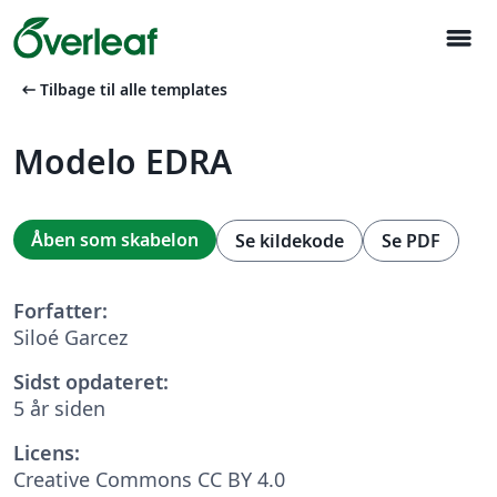
menu
arrow_left_alt
Tilbage til alle templates
Modelo EDRA
Åben som skabelon
Se kildekode
Se PDF
Forfatter:
Siloé Garcez
Sidst opdateret:
5 år siden
Licens:
Creative Commons CC BY 4.0