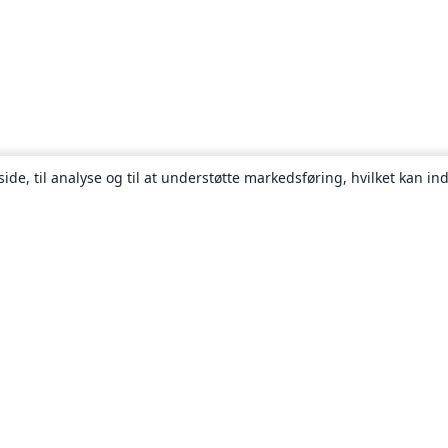
ide, til analyse og til at understøtte markedsføring, hvilket kan i
Om
Om os
Karriere