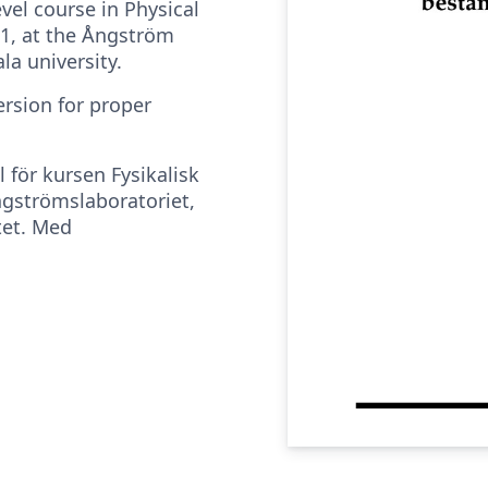
vel course in Physical
1, at the Ångström
la university.
ersion for proper
 för kursen Fysikalisk
gströmslaboratoriet,
tet. Med