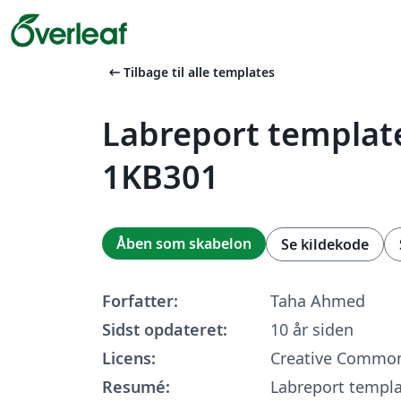
arrow_left_alt
Tilbage til alle templates
Labreport template
1KB301
Åben som skabelon
Se kildekode
Forfatter:
Taha Ahmed
Sidst opdateret:
10 år siden
Licens:
Creative Common
Resumé:
Labreport templa