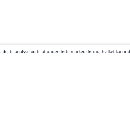
ide, til analyse og til at understøtte markedsføring, hvilket kan i
Om
Om os
Karriere