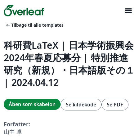
menu
arrow_left_alt
Tilbage til alle templates
科研費LaTeX | 日本学術振興会
2024年春夏応募分 | 特別推進
研究（新規）・日本語版その１
| 2024.04.12
Åben som skabelon
Se kildekode
Se PDF
Forfatter:
山中 卓