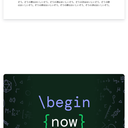
\begin
{
now
}