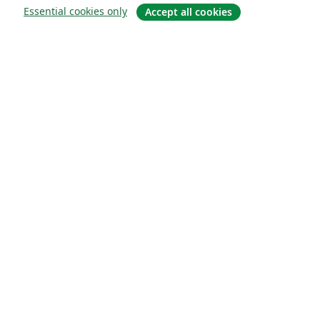
Essential cookies only
Accept all cookies
Om
Om os
Karriere
Blog
Solutions
For virksomheder
For universiteter
For det offentlige