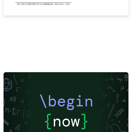
\begin
{
now
}