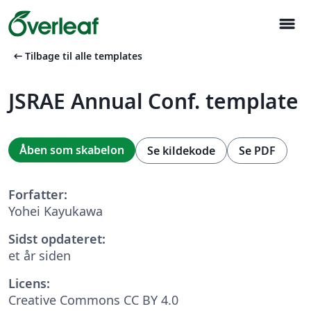
menu
arrow_left_alt
Tilbage til alle templates
JSRAE Annual Conf. template
Åben som skabelon
Se kildekode
Se PDF
Forfatter:
Yohei Kayukawa
Sidst opdateret:
et år siden
Licens:
Creative Commons CC BY 4.0