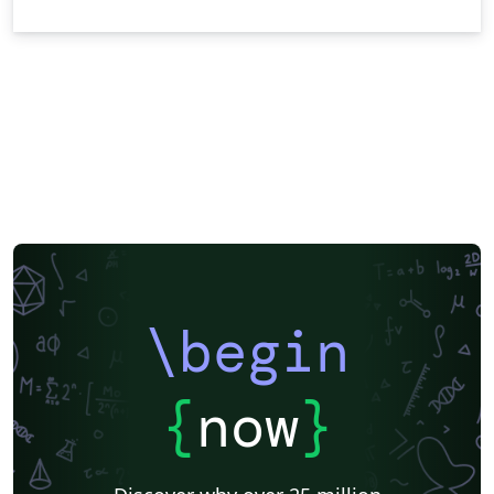
\begin
{
now
}