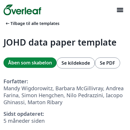
menu
arrow_left_alt
Tilbage til alle templates
JOHD data paper template
Åben som skabelon
Se kildekode
Se PDF
Forfatter:
Mandy Wigdorowitz, Barbara McGillivray, Andrea
Farina, Simon Hengchen, Nilo Pedrazzini, Iacopo
Ghinassi, Marton Ribary
Sidst opdateret:
5 måneder siden