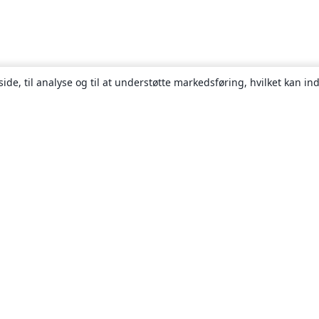
ide, til analyse og til at understøtte markedsføring, hvilket kan i
Om
Om os
Karriere
Blog