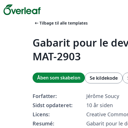
arrow_left_alt
Tilbage til alle templates
Gabarit pour le devo
MAT-2903
Åben som skabelon
Se kildekode
Forfatter:
Jérôme Soucy
Sidst opdateret:
10 år siden
Licens:
Creative Common
Resumé:
Gabarit pour le d