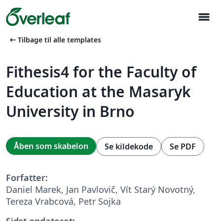
menu
arrow_left_alt
Tilbage til alle templates
Fithesis4 for the Faculty of
Education at the Masaryk
University in Brno
Åben som skabelon
Se kildekode
Se PDF
Forfatter:
Daniel Marek, Jan Pavlovič, Vít Starý Novotný,
Tereza Vrabcová, Petr Sojka
Sidst opdateret: