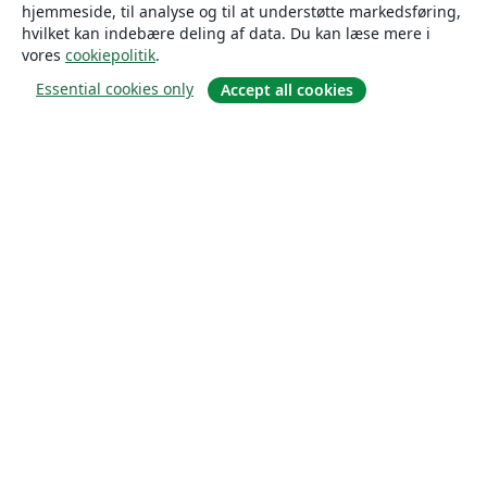
hjemmeside, til analyse og til at understøtte markedsføring,
hvilket kan indebære deling af data. Du kan læse mere i
vores
cookiepolitik
.
Essential cookies only
Accept all cookies
Om
Om os
Karriere
Blog
Solutions