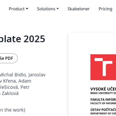
Product
Solutions
Skabeloner
Pricing
plate 2025
Se PDF
ichal Bidlo, Jaroslav
av Křena, Adam
lešicová, Petr
a Zaklová
in the work)