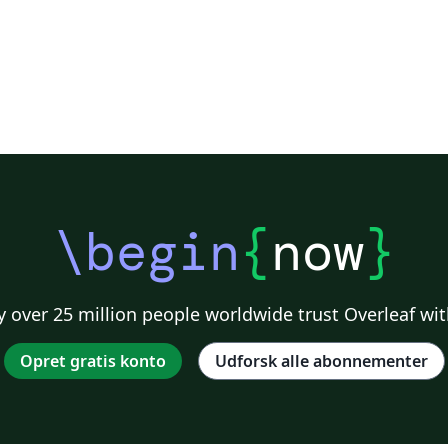
\begin
{
now
}
 over 25 million people worldwide trust Overleaf wit
Opret gratis konto
Udforsk alle abonnementer