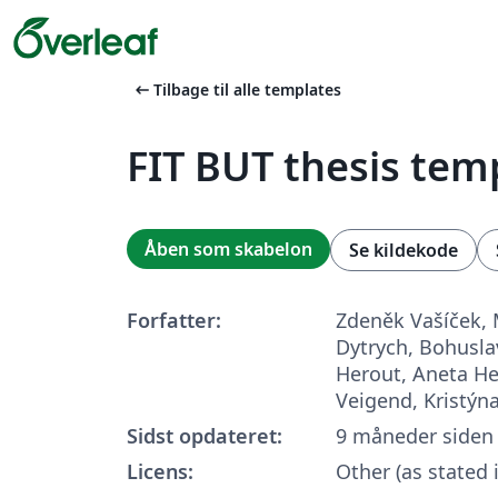
arrow_left_alt
Tilbage til alle templates
FIT BUT thesis tem
Åben som skabelon
Se kildekode
Forfatter:
Zdeněk Vašíček, M
Dytrych, Bohusl
Herout, Aneta He
Veigend, Kristýn
Sidst opdateret:
9 måneder siden
Licens:
Other (as stated 