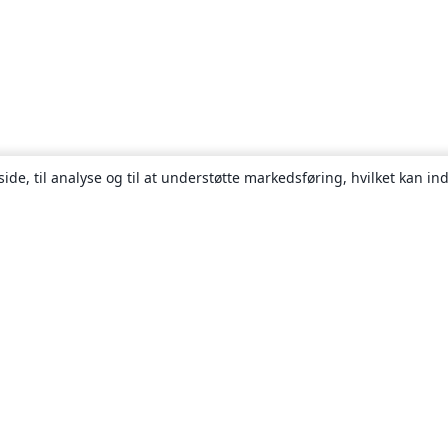
ide, til analyse og til at understøtte markedsføring, hvilket kan i
Om
Om os
Karriere