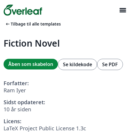
menu
arrow_left_alt
Tilbage til alle templates
Fiction Novel
Åben som skabelon
Se kildekode
Se PDF
Forfatter:
Ram Iyer
Sidst opdateret:
10 år siden
Licens:
LaTeX Project Public License 1.3c