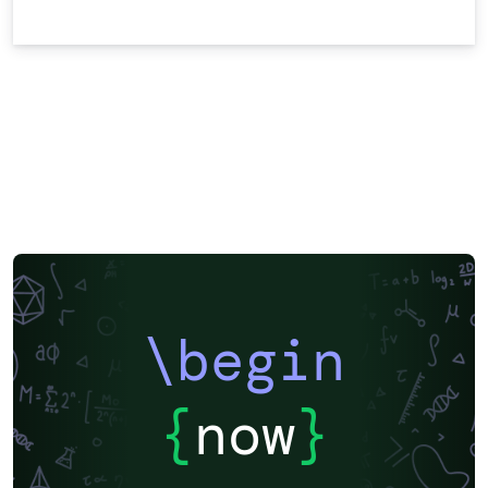
\begin
{
now
}