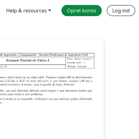
Help & resources
Opret konto
Log ind