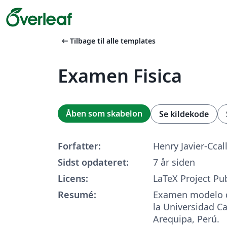
arrow_left_alt
Tilbage til alle templates
Examen Fisica
Åben som skabelon
Se kildekode
Forfatter:
Henry Javier-Ccal
Sidst opdateret:
7 år siden
Licens:
LaTeX Project Pub
Resumé:
Examen modelo de
la Universidad Ca
Arequipa, Perú.