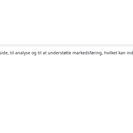
ide, til analyse og til at understøtte markedsføring, hvilket kan i
Om
Om os
Karriere