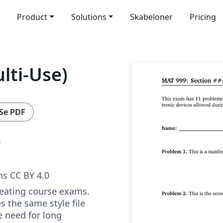
Product
Solutions
Skabeloner
Pricing
lti-Use)
Se PDF
r
s CC BY 4.0
reating course exams.
 the same style file
e need for long