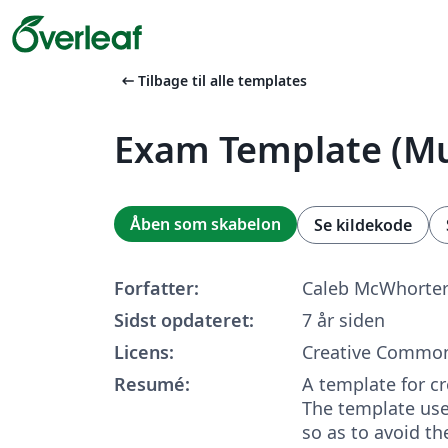
arrow_left_alt
Tilbage til alle templates
Exam Template (Mu
Åben som skabelon
Se kildekode
Forfatter:
Caleb McWhorte
Sidst opdateret:
7 år siden
Licens:
Creative Common
Resumé:
A template for c
The template uses
so as to avoid th