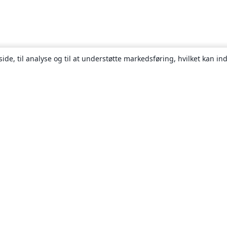
ide, til analyse og til at understøtte markedsføring, hvilket kan i
Om
Om os
Karriere
Blog