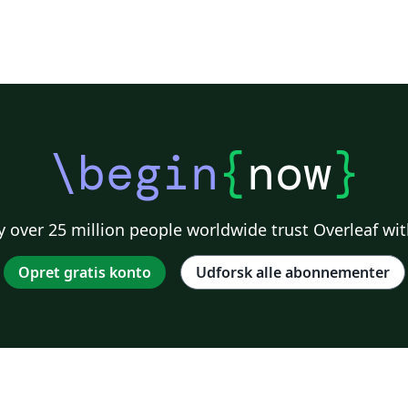
\begin
{
now
}
 over 25 million people worldwide trust Overleaf wit
Opret gratis konto
Udforsk alle abonnementer