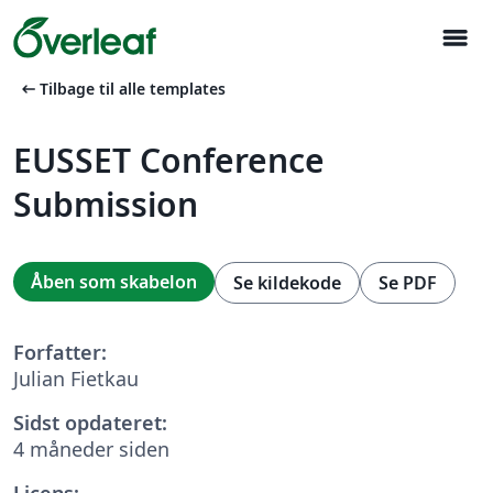
menu
arrow_left_alt
Tilbage til alle templates
EUSSET Conference
Submission
Åben som skabelon
Se kildekode
Se PDF
Forfatter:
Julian Fietkau
Sidst opdateret:
4 måneder siden
Licens: