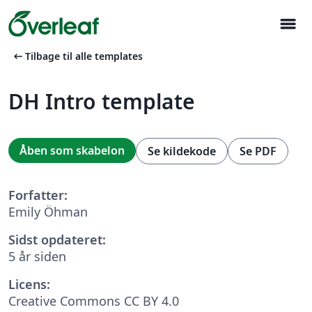
menu
arrow_left_alt
Tilbage til alle templates
DH Intro template
Åben som skabelon
Se kildekode
Se PDF
Forfatter:
Emily Öhman
Sidst opdateret:
5 år siden
Licens:
Creative Commons CC BY 4.0