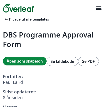
menu
arrow_left_alt
Tilbage til alle templates
DBS Programme Approval
Form
Åben som skabelon
Se kildekode
Se PDF
Forfatter:
Paul Laird
Sidst opdateret:
8 år siden
Licens: