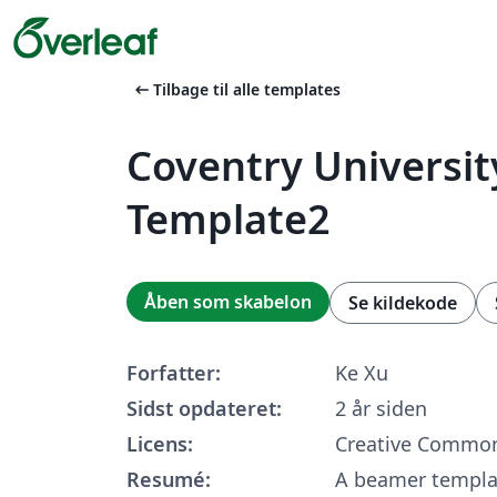
arrow_left_alt
Tilbage til alle templates
Coventry Universi
Template2
Åben som skabelon
Se kildekode
Forfatter:
Ke Xu
Sidst opdateret:
2 år siden
Licens:
Creative Common
Resumé:
A beamer templat