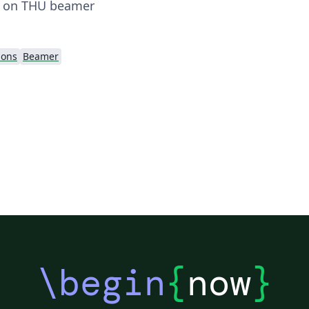
ed on THU beamer
ions
Beamer
\begin
{
now
}