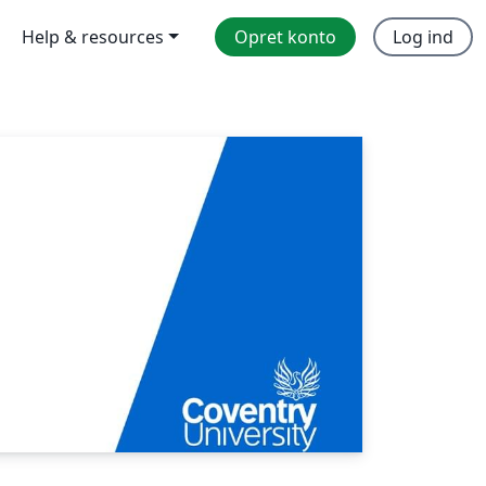
Help & resources
Opret konto
Log ind