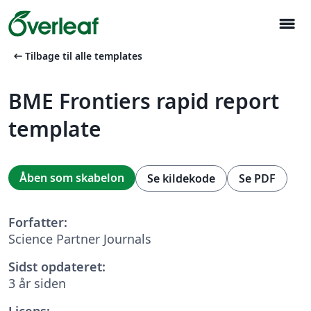
menu
arrow_left_alt
Tilbage til alle templates
BME Frontiers rapid report
template
Åben som skabelon
Se kildekode
Se PDF
Forfatter:
Science Partner Journals
Sidst opdateret:
3 år siden
Licens: