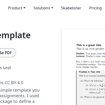
Product
Solutions
Skabeloner
Pricing
emplate
Se PDF
s Leal
s CC BY 4.0
 simple template you
 assignments. I used
ackage to define a