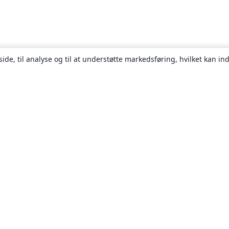
ide, til analyse og til at understøtte markedsføring, hvilket kan i
Om
Om os
Karriere
Blog