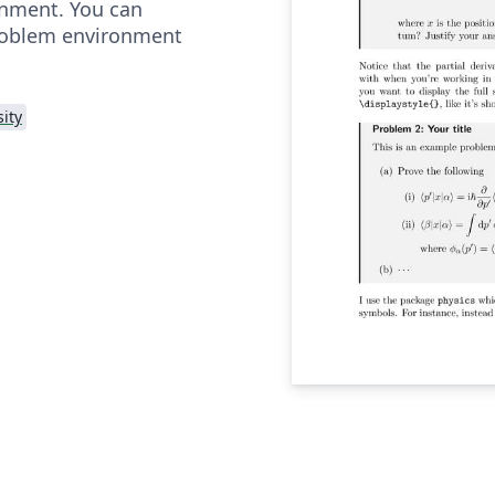
onment. You can
roblem environment
ity