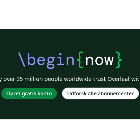
\begin
{
now
}
 over 25 million people worldwide trust Overleaf wit
Opret gratis konto
Udforsk alle abonnementer