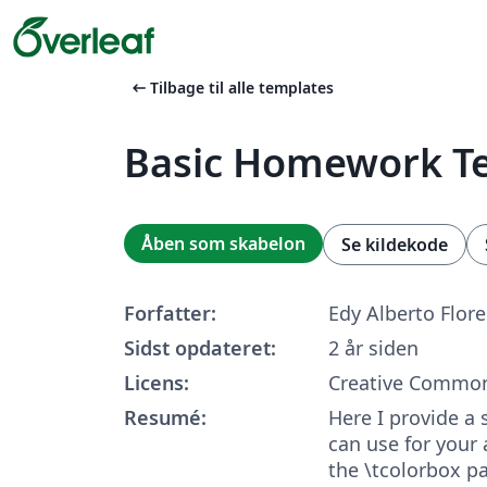
arrow_left_alt
Tilbage til alle templates
Basic Homework T
Åben som skabelon
Se kildekode
Forfatter:
Edy Alberto Flore
Sidst opdateret:
2 år siden
Licens:
Creative Common
Resumé:
Here I provide a
can use for your
the \tcolorbox p