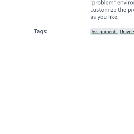
"problem" envir
customize the p
as you like.
Tags:
Assignments
Univers