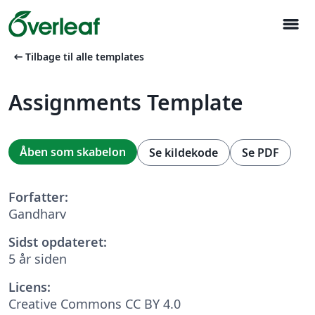
menu
arrow_left_alt
Tilbage til alle templates
Assignments Template
Åben som skabelon
Se kildekode
Se PDF
Forfatter:
Gandharv
Sidst opdateret:
5 år siden
Licens:
Creative Commons CC BY 4.0