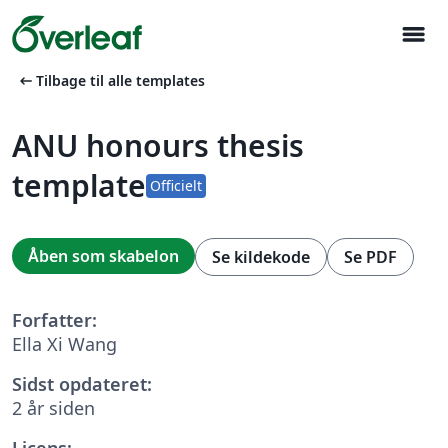
menu
arrow_left_alt
Tilbage til alle templates
ANU honours thesis
template
Officielt
Åben som skabelon
Se kildekode
Se PDF
Forfatter:
Ella Xi Wang
Sidst opdateret:
2 år siden
Licens: