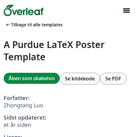
menu
arrow_left_alt
Tilbage til alle templates
A Purdue LaTeX Poster
Template
Åben som skabelon
Se kildekode
Se PDF
Forfatter:
Zhongtang Luo
Sidst opdateret:
et år siden
Licens: