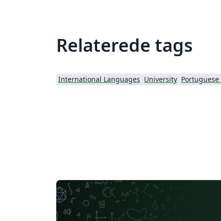
Relaterede tags
International Languages
University
Portuguese (