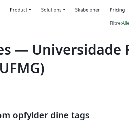
Product
Solutions
Skabeloner
Pricing
Filtre:
All
s — Universidade 
 (UFMG)
som opfylder dine tags