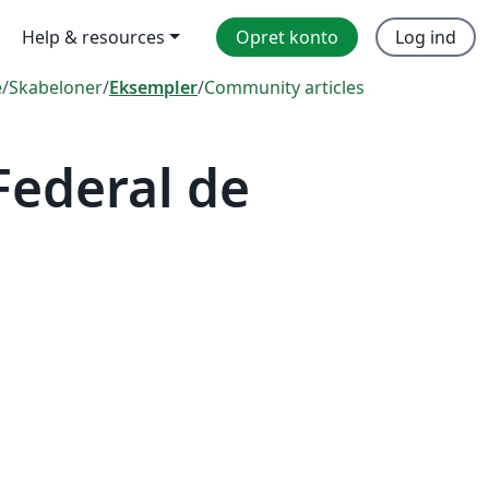
Help & resources
Opret konto
Log ind
e
/
Skabeloner
/
Eksempler
/
Community articles
Federal de