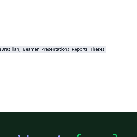
Brazilian)
Beamer
Presentations
Reports
Theses