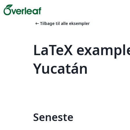
arrow_left_alt
Tilbage til alle eksempler
LaTeX exampl
Yucatán
Seneste