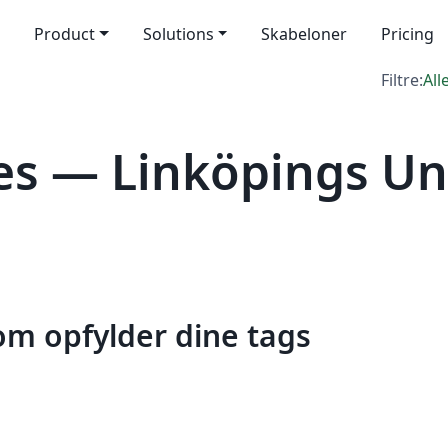
Product
Solutions
Skabeloner
Pricing
Filtre:
All
s — Linköpings Uni
som opfylder dine tags