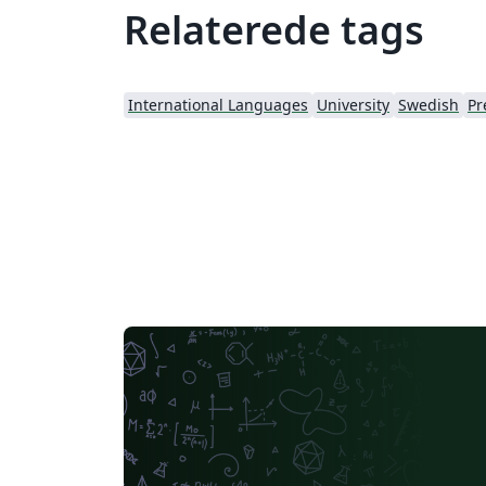
Relaterede tags
International Languages
University
Swedish
Pr