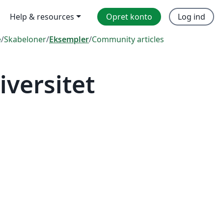
Help & resources
Opret konto
Log ind
e
/
Skabeloner
/
Eksempler
/
Community articles
versitet