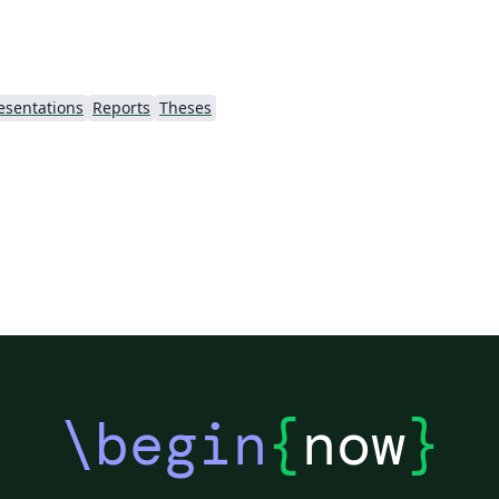
esentations
Reports
Theses
\begin
{
now
}