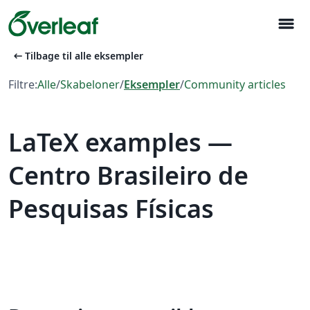
menu
arrow_left_alt
Tilbage til alle eksempler
Filtre:
Alle
/
Skabeloner
/
Eksempler
/
Community articles
LaTeX examples —
Centro Brasileiro de
Pesquisas Físicas