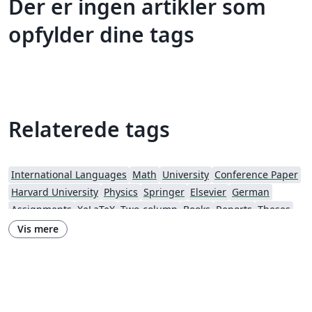
Der er ingen artikler som
opfylder dine tags
Relaterede tags
International Languages
Math
University
Conference Paper
Harvard University
Physics
Springer
Elsevier
German
Assignments
XeLaTeX
Two-column
Books
Reports
Theses
American Astronomical Society
Research Proposal
Vis mere
Lund University
American Institute of Aeronautics and Astronautics
The Royal Society
OUP - Official Templates
University of Nottingham
Oxford University Press (OUP)
AIAA - Official Templates
American Astronomical Society - Official Templates