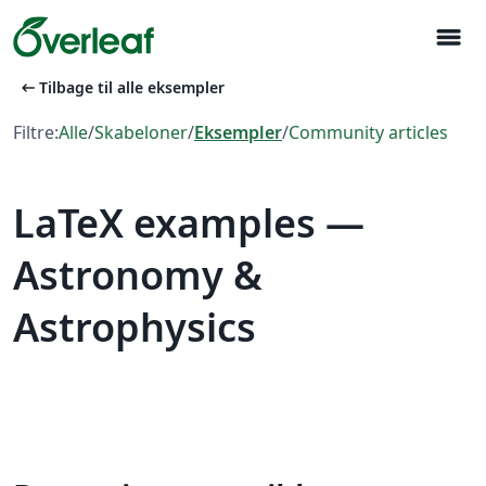
menu
arrow_left_alt
Tilbage til alle eksempler
Filtre:
Alle
/
Skabeloner
/
Eksempler
/
Community articles
LaTeX examples —
Astronomy &
Astrophysics