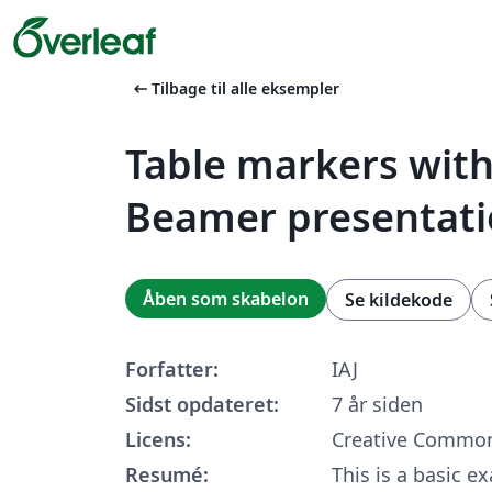
arrow_left_alt
Tilbage til alle eksempler
Table markers with 
Beamer presentat
Åben som skabelon
Se kildekode
Forfatter:
IAJ
Sidst opdateret:
7 år siden
Licens:
Creative Common
Resumé:
This is a basic e