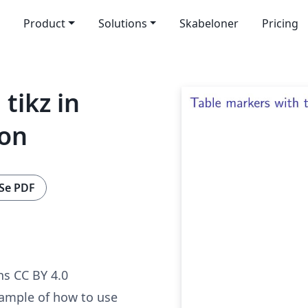
Product
Solutions
Skabeloner
Pricing
tikz in
ion
Se PDF
s CC BY 4.0
xample of how to use