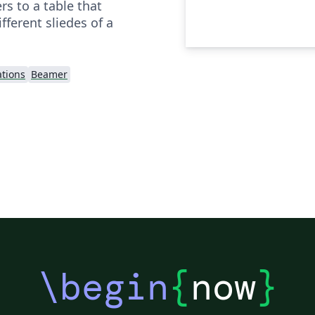
rs to a table that
fferent sliedes of a
ations
Beamer
\begin
{
now
}