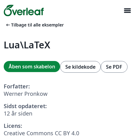
menu
arrow_left_alt
Tilbage til alle eksempler
Lua\LaTeX
Åben som skabelon
Se kildekode
Se PDF
Forfatter:
Werner Pronkow
Sidst opdateret:
12 år siden
Licens:
Creative Commons CC BY 4.0