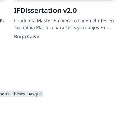
IFDissertation v2.0
HU
Gradu eta Master Amaierako Lanen eta Tesien
Txantiloia Plantilla para Tesis y Trabajos Fin de
Grado y Máster Bachelor, Master and Ph.D.
Borja Calvo
Thesis template Euskal Herriko Unibertsitatea
(UPV/EHU) Universidad del País Vasco
(UPV/EHU) University of the Basque Country
(UPV/EHU)
ports
Theses
Basque