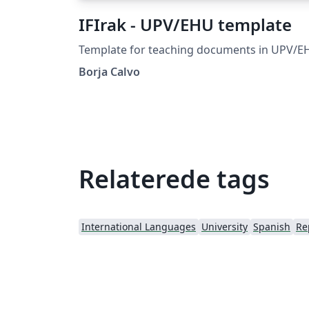
IFIrak - UPV/EHU template
Template for teaching documents in UPV/E
Borja Calvo
Relaterede tags
International Languages
University
Spanish
Re