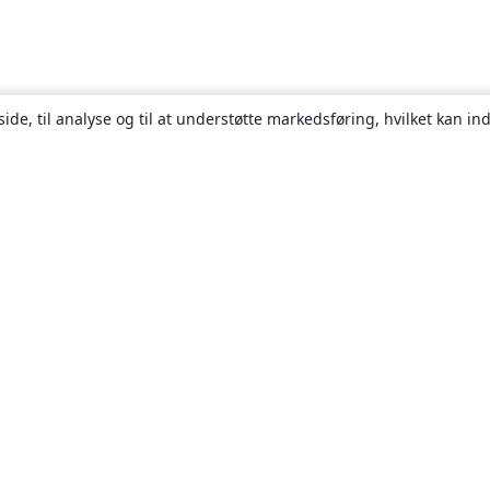
ide, til analyse og til at understøtte markedsføring, hvilket kan i
Om
Om os
Karriere
Blog