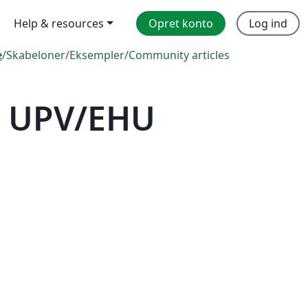
Help & resources
Opret konto
Log ind
e
/
Skabeloner
/
Eksempler
/
Community articles
— UPV/EHU