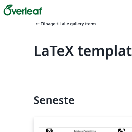
arrow_left_alt
Tilbage til alle gallery items
LaTeX templa
Seneste