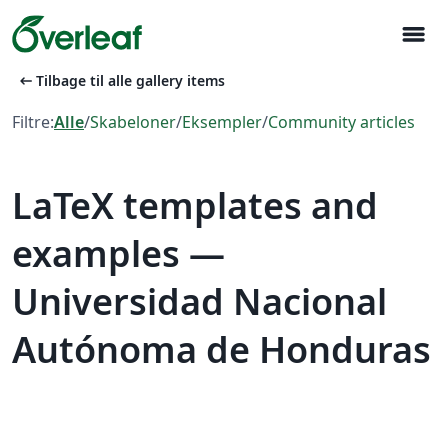
menu
arrow_left_alt
Tilbage til alle gallery items
Filtre:
Alle
/
Skabeloner
/
Eksempler
/
Community articles
LaTeX templates and
examples —
Universidad Nacional
Autónoma de Honduras