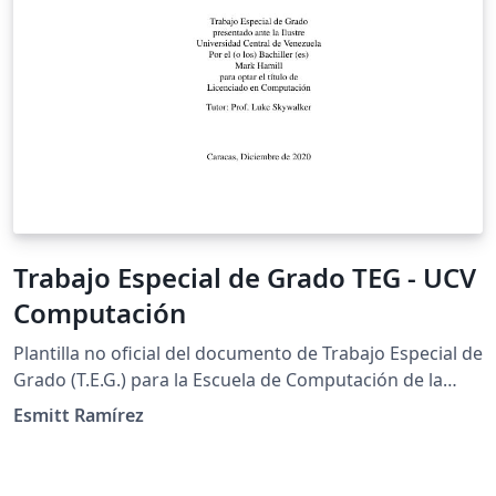
Trabajo Especial de Grado TEG - UCV
Computación
Plantilla no oficial del documento de Trabajo Especial de
Grado (T.E.G.) para la Escuela de Computación de la
Universidad Central de Venezuela. También puede ser
Esmitt Ramírez
empleado para el documento de Seminario.