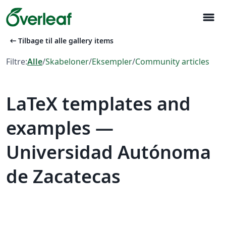
menu
arrow_left_alt
Tilbage til alle gallery items
Filtre:
Alle
/
Skabeloner
/
Eksempler
/
Community articles
LaTeX templates and
examples —
Universidad Autónoma
de Zacatecas