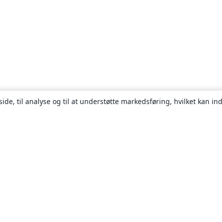
ide, til analyse og til at understøtte markedsføring, hvilket kan i
Om
Om os