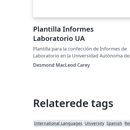
Plantilla Informes
Laboratorio UA
Plantilla para la confección de Informes de
Laboratorio en la Universidad Autónoma de
Chile
Desmond MacLeod Carey
Relaterede tags
International Languages
University
Spanish
Re