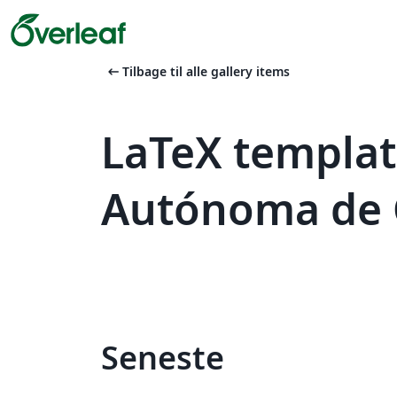
arrow_left_alt
Tilbage til alle gallery items
LaTeX templat
Autónoma de 
Seneste