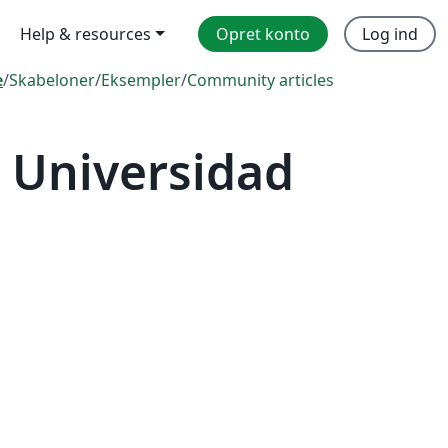
Help & resources
Opret konto
Log ind
e
/
Skabeloner
/
Eksempler
/
Community articles
 Universidad