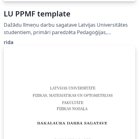
LU PPMF template
Dažādu līmeņu darbu sagatave Latvijas Universitātes
studentiem, primāri paredzēta Pedagoģijas,
psiholoģijas un mākslas fakultātē studējošajiem. Thesis
rida
and lower level work template for University of Latvia
students. Primarily meant for those studying at
Psychology, pedagogy and arts faculty.