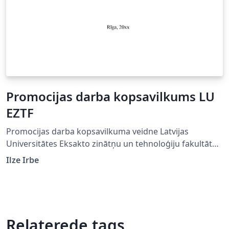
Promocijas darba kopsavilkums LU
EZTF
Promocijas darba kopsavilkuma veidne Latvijas
Universitātes Eksakto zinātņu un tehnoloģiju fakultātei.
Latvijas Universitātes promocijas darbu kopsavilkumu
Ilze Irbe
izstrādāšanas un noformēšanas noteikumi:
https://www.lu.lv/fileadmin/user_upload/lu_portal/doku
menti/noteikumi-un-
kartibas/Par_LU_promocijas_darbu_kopsavilkumu_izstr
adasanas_un_noformesanas_noteikumiem_1-201-
Relaterede tags