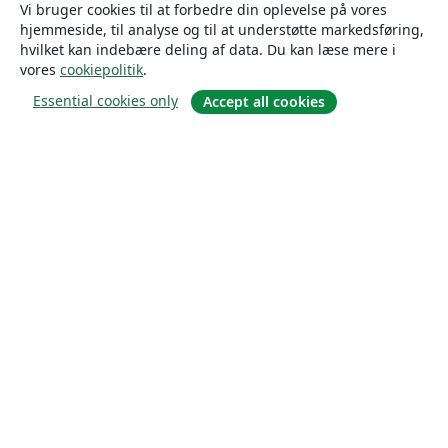
Vi bruger cookies til at forbedre din oplevelse på vores
hjemmeside, til analyse og til at understøtte markedsføring,
hvilket kan indebære deling af data. Du kan læse mere i
vores
cookiepolitik
.
Essential cookies only
Accept all cookies
Om
Om os
Karriere
Blog
Solutions
For virksomheder
For universiteter