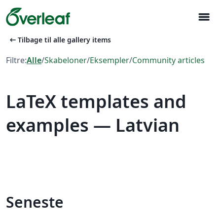
menu
arrow_left_alt
Tilbage til alle gallery items
Filtre:
Alle
/
Skabeloner
/
Eksempler
/
Community articles
LaTeX templates and
examples — Latvian
Seneste