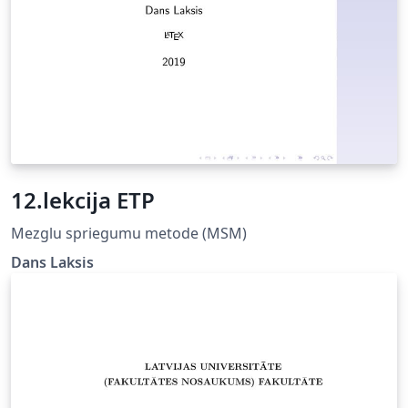
as well as other academic papers, fully compliant
University of Latvia Rules for formatting study papers:
https://www.lu.lv/fileadmin/user_upload/lu_portal/eng/
general-
information/documents/regulations/Requirements_for
_elaboration_and_defending_of_graduation_papers.pdf
More information in repository:
https://github.com/rolowilde/thesis-latviensis
12.lekcija ETP
Mezglu spriegumu metode (MSM)
Dans Laksis