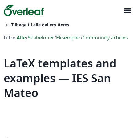
menu
arrow_left_alt
Tilbage til alle gallery items
Filtre:
Alle
/
Skabeloner
/
Eksempler
/
Community articles
LaTeX templates and
examples — IES San
Mateo