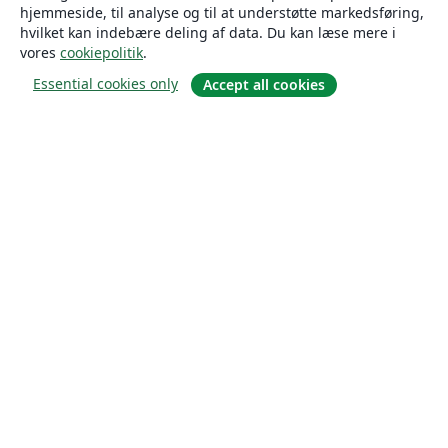
hjemmeside, til analyse og til at understøtte markedsføring,
hvilket kan indebære deling af data. Du kan læse mere i
vores
cookiepolitik
.
Essential cookies only
Accept all cookies
Om
Om os
Karriere
Blog
Solutions
For virksomheder