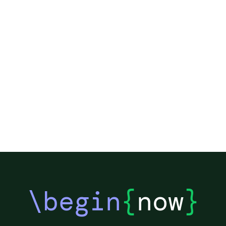
\begin
{
now
}