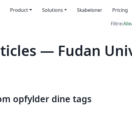
Product
Solutions
Skabeloner
Pricing
Filtre:
Alle
icles — Fudan Univ
som opfylder dine tags