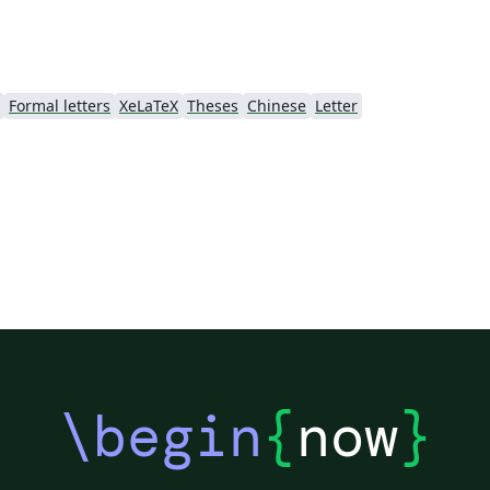
Formal letters
XeLaTeX
Theses
Chinese
Letter
\begin
{
now
}