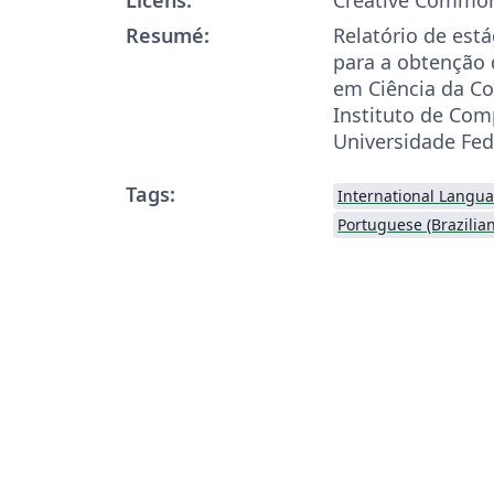
Resumé:
Relatório de est
para a obtenção 
em Ciência da C
Instituto de Co
Universidade Fed
Tags:
International Langu
Portuguese (Brazilian