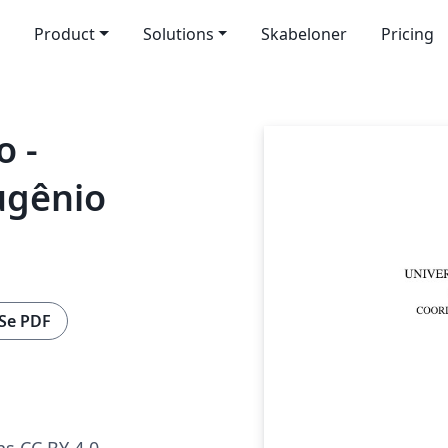
Product
Solutions
Skabeloner
Pricing
o -
ugênio
Se PDF
s CC BY 4.0