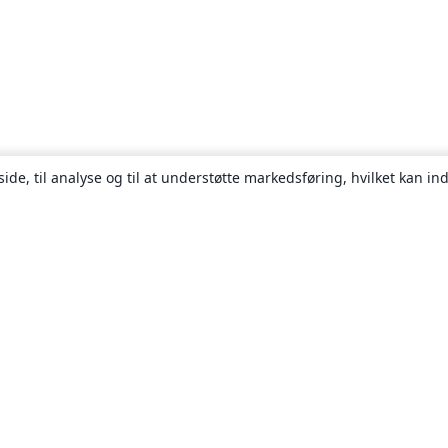
ide, til analyse og til at understøtte markedsføring, hvilket kan i
Om
Om os
Karriere