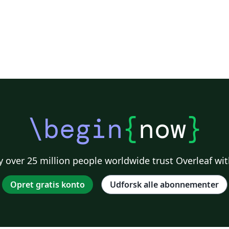
\begin
{
now
}
 over 25 million people worldwide trust Overleaf wit
Opret gratis konto
Udforsk alle abonnementer