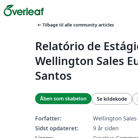
arrow_left_alt
Tilbage til alle community articles
Relatório de Estági
Wellington Sales E
Santos
Åben som skabelon
Se kildekode
Forfatter:
Wellington Sales
Sidst opdateret:
9 år siden
Licens:
Creative Common