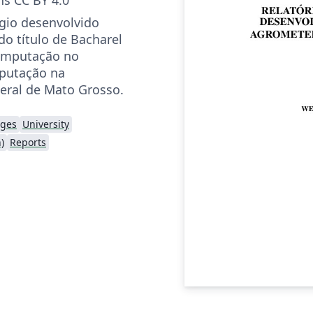
ágio desenvolvido
do título de Bacharel
omputação no
mputação na
eral de Mato Grosso.
ages
University
)
Reports