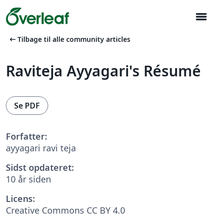
menu
arrow_left_alt
Tilbage til alle community articles
Raviteja Ayyagari's Résumé
Se PDF
Forfatter:
ayyagari ravi teja
Sidst opdateret:
10 år siden
Licens:
Creative Commons CC BY 4.0