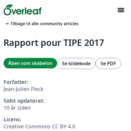
menu
arrow_left_alt
Tilbage til alle community articles
Rapport pour TIPE 2017
Åben som skabelon
Se kildekode
Se PDF
Forfatter:
Jean-Julien Fleck
Sidst opdateret:
10 år siden
Licens:
Creative Commons CC BY 4.0