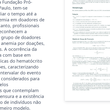
a Fundação Pró-
Paulo, tem-se
liar o tempo até a
nemia em doadores de
anto, profissionais
reconhecem a
m grupo de doadores
à anemia por doações,
. A ocorrência da
da com base em
dicas do hematócrito
ões, caracterizando
intervalar do evento
o considerados para
elos
os que contemplam
censura e a existência
o de indivíduos não
rimeiro modelo,