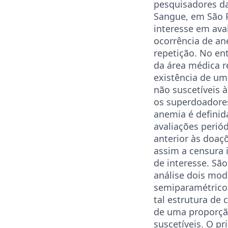
pesquisadores d
Sangue, em São 
interesse em ava
ocorrência de a
repetição. No ent
da área médica 
existência de u
não suscetíveis 
os superdoadores
anemia é defini
avaliações perió
anterior às doaç
assim a censura 
de interesse. Sã
análise dois mod
semiparamétric
tal estrutura de 
de uma proporçã
suscetíveis. O p