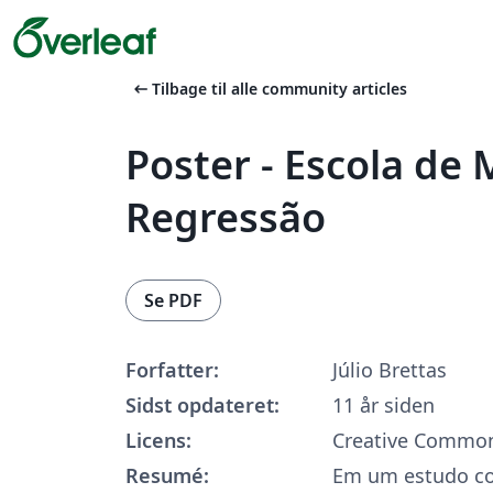
arrow_left_alt
Tilbage til alle community articles
Poster - Escola de
Regressão
Se PDF
Forfatter:
Júlio Brettas
Sidst opdateret:
11 år siden
Licens:
Creative Common
Resumé:
Em um estudo co