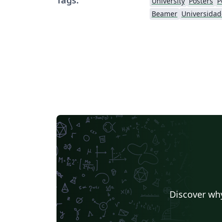
University
Posters
P
Beamer
Universidad
Discover why