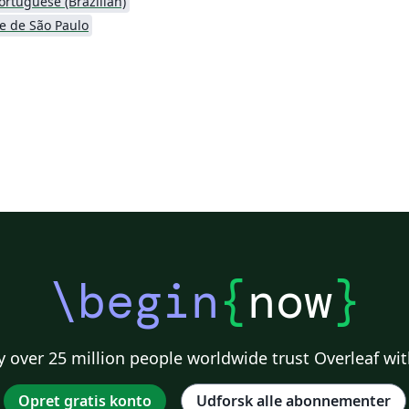
ortuguese (Brazilian)
e de São Paulo
\begin
{
now
}
 over 25 million people worldwide trust Overleaf wit
Opret gratis konto
Udforsk alle abonnementer