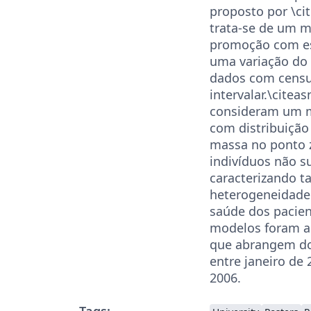
proposto por \ci
trata-se de um 
promoção com e
uma variação do
dados com cens
intervalar.\cite
consideram um m
com distribuição
massa no ponto 
indivíduos não su
caracterizando 
heterogeneidade
saúde dos pacien
modelos foram a
que abrangem do
entre janeiro de
2006.
Tags: