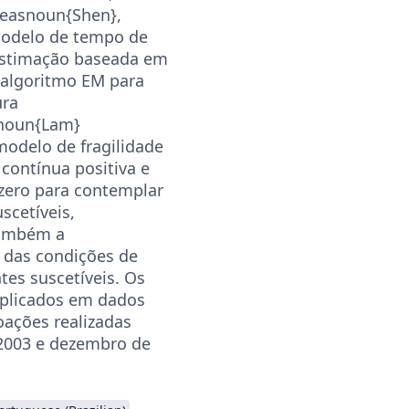
teasnoun{Shen},
modelo de tempo de
stimação baseada em
 algoritmo EM para
ura
asnoun{Lam}
odelo de fragilidade
 contínua positiva e
zero para contemplar
scetíveis,
também a
 das condições de
tes suscetíveis. Os
plicados em dados
ações realizadas
 2003 e dezembro de