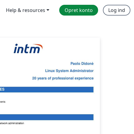
Help & resources
Opret konto
Log ind