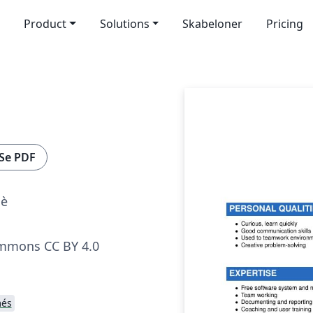
Product
Solutions
Skabeloner
Pricing
Se PDF
nè
ommons CC BY 4.0
més