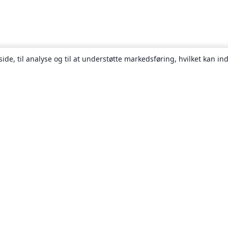
ide, til analyse og til at understøtte markedsføring, hvilket kan i
Om
Om os
Karriere
Blog