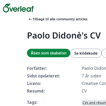
arrow_left_alt
Tilbage til alle community articles
Paolo Didonè's CV
Åben som skabelon
Se kildekode
Forfatter:
Paolo Dido
Sidst opdateret:
7 år siden
Licens:
Creative C
Resumé:
CV
Tags:
CVs and résu