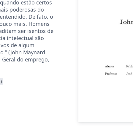
 quando estão certos
mais poderosas do
ntendido. De fato, o
ouco mais. Homens
editam ser isentos de
ia intelectual são
avos de algum
o.” (John Maynard
a Geral do emprego,
)