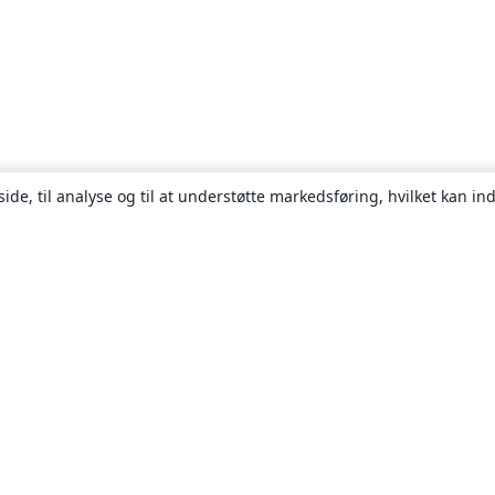
ide, til analyse og til at understøtte markedsføring, hvilket kan i
Om
Om os
Karriere