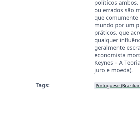
políticos ambos,
ou errados são 
que comumente e
mundo por um p
práticos, que acr
qualquer influênc
geralmente escr
economista mort
Keynes – A Teori
juro e moeda).
Tags:
Portuguese (Brazilian