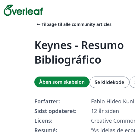
arrow_left_alt
Tilbage til alle community articles
Keynes - Resumo
Bibliográfico
Åben som skabelon
Se kildekode
Forfatter:
Fabio Hideo Kun
Sidst opdateret:
12 år siden
Licens:
Creative Common
Resumé:
“As ideias de eco