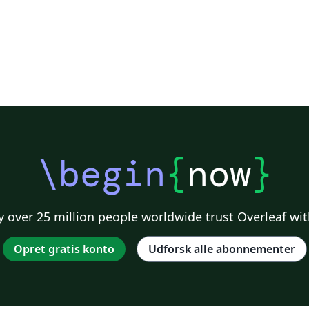
\begin
{
now
}
 over 25 million people worldwide trust Overleaf wit
Opret gratis konto
Udforsk alle abonnementer