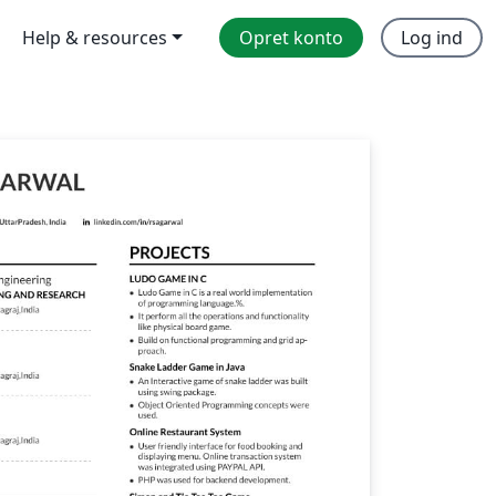
Help & resources
Opret konto
Log ind