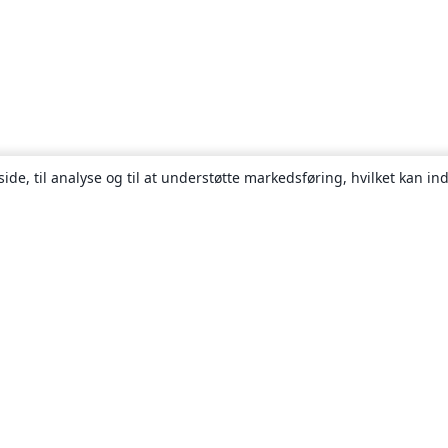
ide, til analyse og til at understøtte markedsføring, hvilket kan i
Om
Om os
Karriere