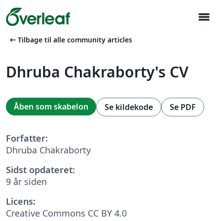
menu
arrow_left_alt
Tilbage til alle community articles
Dhruba Chakraborty's CV
Åben som skabelon
Se kildekode
Se PDF
Forfatter:
Dhruba Chakraborty
Sidst opdateret:
9 år siden
Licens:
Creative Commons CC BY 4.0