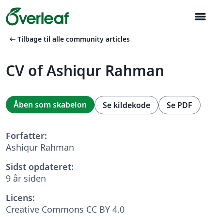
menu
arrow_left_alt
Tilbage til alle community articles
CV of Ashiqur Rahman
Åben som skabelon
Se kildekode
Se PDF
Forfatter:
Ashiqur Rahman
Sidst opdateret:
9 år siden
Licens:
Creative Commons CC BY 4.0